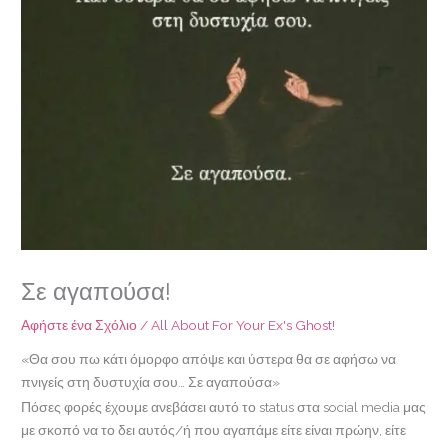
Σε αγαπούσα!
Αφήστε ένα Σχόλιο
/
All About For Your Ex's Ghost!
«Θα σου πω κάτι όμορφο απόψε και ύστερα θα σε αφήσω να
πνιγείς στη δυστυχία σου… Σε αγαπούσα»
Πόσες φορές έχουμε ανεβάσει αυτό το status στα social media μας
με σκοπό να το δει αυτός/ή που αγαπάμε είτε είναι πρώην, είτε