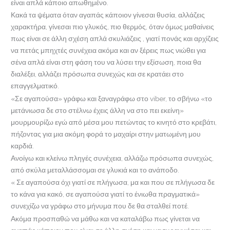
είναι απλά κάποιο απωθημένο.
Κακά τα ψέματα όταν αγαπάς κάποιον γίνεσαι θυσία, αλλάζεις
χαρακτήρα, γίνεσαι πιο γλυκός, πιο θερμός, όταν όμως μαθαίνεις
πως είναι σε άλλη σχέση απλά σκυλιάζεις , γιατί πονάς και αρχίζεις
να πετάς μπηχτές συνέχεια ακόμα και αν ξέρεις πως νιώθει για
σένα απλά είναι στη φάση του να λύσει την εξίσωση, ποια θα
διαλέξει, αλλάζει πρόσωπα συνεχώς και σε κρατάει στο
επαγγελματικό.
«Σε αγαπούσα» γράφω και ξαναγράφω στο viber, το σβήνω «το
μετάνιωσα δε στο στέλνω έχεις άλλη να στο πει εκείνη»
μουρμουρίζω εγώ από μέσα μου πετώντας το κινητό στο κρεβάτι,
πήζοντας για μια ακόμη φορά το μαχαίρι στην ματωμένη μου
καρδιά.
Ανοίγω και κλείνω πληγές συνέχεια, αλλάζω πρόσωπα συνεχώς,
από σκύλα μεταλλάσσομαι σε γλυκιά και το ανάποδο.
« Σε αγαπούσα όχι γιατί σε πλήγωσα, μα και που σε πλήγωσα δε
το κάνα για κακό, σε αγαπούσα γιατί το ένιωθα πραγματικά»
συνεχίζω να γράφω στο μήνυμα που δε θα σταλθεί ποτέ.
Ακόμα προσπαθώ να μάθω και να καταλάβω πως γίνεται να