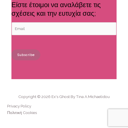
Είστε έτοιμοι να αναλάβετε τις
σχέσεις και την ευτυχία σας;
Subscribe
A
l
t
e
r
n
Copyright © 2026 Ex's Ghost By Tina A.Michaelidou
a
Privacy Policy
t
Πολιτική Cookies
i
v