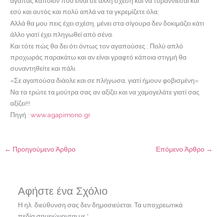
αγαπάς κάποιον που είναι σε άλλη σχέση και να τυραννιέσαι και
εσύ και αυτός και πολύ απλά να τα γκρεμίζετε όλα;
Αλλά θα μου πεις έχει σχέση, μένει στα σίγουρα δεν δοκιμάζει κάτι
άλλο γιατί έχει πληγωθεί από σένα.
Και τότε πώς θα δει ότι όντως τον αγαπούσες ; Πολύ απλό
προχωράς παρακάτω και αν είναι γραφτό κάποια στιγμή θα
συναντηθείτε και πάλι.
«Σε αγαπούσα διάολε και σε πλήγωσα, γιατί ήμουν φοβισμένη»
Να τα τρώτε τα μούτρα σας αν αξίζει και να χαμογελάτε γιατί σας
αξίζει!!!
Πηγή :
www.agapimono.gr
←
Προηγούμενο Άρθρο
Επόμενο Άρθρο
→
Αφήστε ένα Σχόλιο
Η ηλ. διεύθυνση σας δεν δημοσιεύεται.
Τα υποχρεωτικά
πεδία σημειώνονται με
*