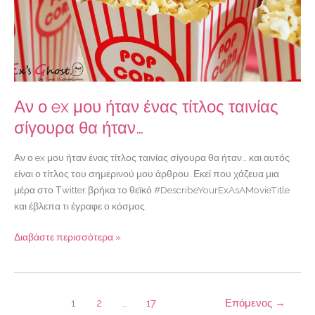
ήταν
ένας
τίτλος
ταινίας
σίγουρα
θα
Αν ο ex μου ήταν ένας τίτλος ταινίας
ήταν…
σίγουρα θα ήταν…
Αν ο ex μου ήταν ένας τίτλος ταινίας σίγουρα θα ήταν… και αυτός
είναι ο τίτλος του σημερινού μου άρθρου. Εκεί που χάζευα μια
μέρα στο Τwitter βρήκα το θεϊκό #DescribeYourExAsAMovieTitle
και έβλεπα τι έγραφε ο κόσμος.
Διαβάστε περισσότερα »
1
2
…
17
Επόμενος
→