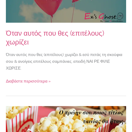
Όταν αυτός που θες (επιτέλους)
χωρίζει
Όταν αυτός που θες (επιτέλους) χωρίζει & εσύ πετάς τη σκούφια
σου & ανοίγεις επιτέλους σαμπάνιες, επειδή ΝΑΙ ΡΕ ΦΙΛΕ
ΧΩΡΙΣΕ.
Διαβάστε περισσότερα »
Αν
ο
ex
μου