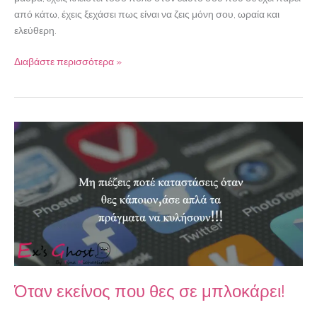
από κάτω, έχεις ξεχάσει πως είναι να ζεις μόνη σου, ωραία και
ελεύθερη.
Διαβάστε περισσότερα »
Όταν
εκείνος
που
θες
σε
μπλοκάρει!
Όταν εκείνος που θες σε μπλοκάρει!