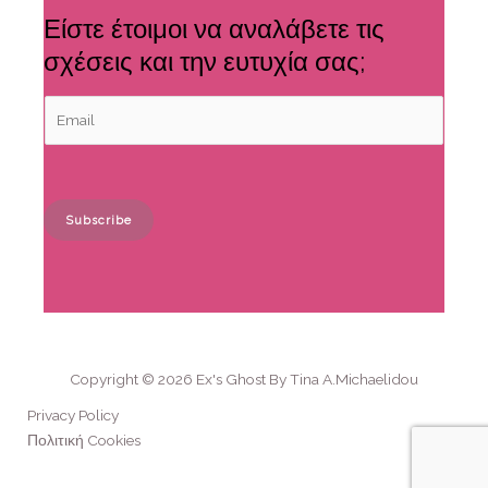
Είστε έτοιμοι να αναλάβετε τις
σχέσεις και την ευτυχία σας;
Subscribe
A
l
t
e
r
n
Copyright © 2026 Ex's Ghost By Tina A.Michaelidou
a
Privacy Policy
t
Πολιτική Cookies
i
v