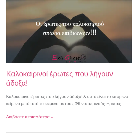
Καλοκαιρινοί
έρωτες
που
λήγουν
άδοξα!
Καλοκαιρινοί έρωτες που λήγουν
άδοξα!
Καλοκαιρινοί έρωτες που λήγουν άδοξα! & αυτό είναι το επόμενο
κείμενο μετά από το κείμενο με τους Φθινοπωρινούς Έρωτες.
Διαβάστε περισσότερα »