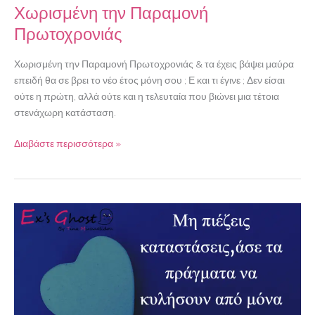
Χωρισμένη την Παραμονή
Πρωτοχρονιάς
Χωρισμένη την Παραμονή Πρωτοχρονιάς & τα έχεις βάψει μαύρα
επειδή θα σε βρει το νέο έτος μόνη σου ; Ε και τι έγινε ; Δεν είσαι
ούτε η πρώτη, αλλά ούτε και η τελευταία που βιώνει μια τέτοια
στενάχωρη κατάσταση.
Διαβάστε περισσότερα »
Όταν
αυτός
που
θες
δε
σε
θέλει