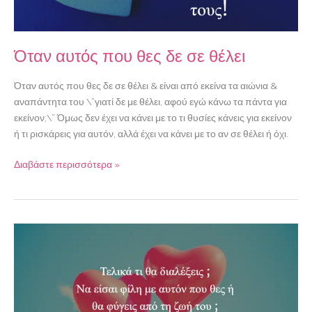
Όταν αυτός που θες δε σε θέλει
Όταν αυτός που θες δε σε θέλει & είναι από εκείνα τα αιώνια &
αναπάντητα του \”γιατί δε με θέλει, αφού εγώ κάνω τα πάντα για
εκείνον;\” Όμως δεν έχει να κάνει με το τι θυσίες κάνεις για εκείνον
ή τι ρισκάρεις για αυτόν, αλλά έχει να κάνει με το αν σε θέλει ή όχι.
Διαβάστε περισσότερα »
Όταν
αυτός
που
θες
(επιτέλους)
χωρίζει