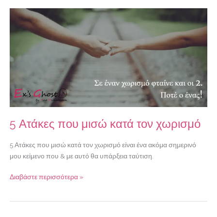
5
Ατάκες
που
μισώ
κατά
τον
χωρισμό
5 Ατάκες που μισώ κατά τον χωρισμό
5 Ατάκες που μισώ κατά τον χωρισμό είναι ένα ακόμα σημερινό
μου κείμενο που & με αυτό θα υπάρξεια ταύτιση.
Διαβάστε περισσότερα »