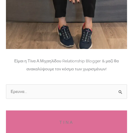
Είμαι η Τίνα Α.Μιχαηλίδου Relationship Blogger & μαζί θα
ανακαλύψουμε τον κόσμο των χωρισμένων!
Α
ν
α
ζ
ΤΙΝΑ
ή
τ