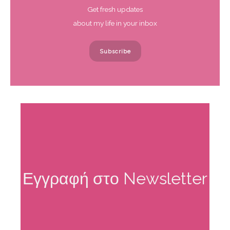
Get fresh updates
η
about my life in your inbox
σ
η
Subscribe
γ
ι
α
:
Εγγραφή στο Newsletter