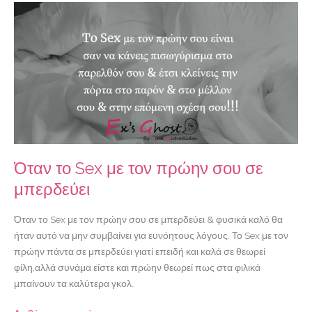
Όταν
το
Sex
με
τον
πρώην
σου
σε
μπερδεύει
Όταν το Sex με τον πρώην σου σε
μπερδεύει
Όταν το Sex με τον πρώην σου σε μπερδεύει & φυσικά καλό θα
ήταν αυτό να μην συμβαίνει για ευνόητους λόγους. Το Sex με τον
πρώην πάντα σε μπερδεύει γιατί επειδή και καλά σε θεωρεί
φίλη,αλλά συνάμα είστε και πρώην θεωρεί πως στα φιλικά
μπαίνουν τα καλύτερα γκολ.