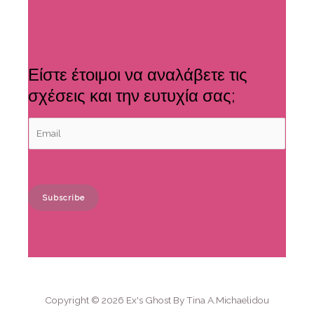
Είστε έτοιμοι να αναλάβετε τις
σχέσεις και την ευτυχία σας;
Subscribe
A
l
t
e
r
n
Copyright © 2026 Ex's Ghost By Tina A.Michaelidou