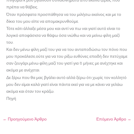
πνίγομαι κ μου βγαίνουν συναισθήματα από εκείνα ξέρεις που
πρέπει να θάβεις.
Όταν πρόσφατα προσπάθησα να του μιλήσω εκείνος και με το
δίκιο του μου είπε να απομακρυνθούμε.
Τότε κάτι άλλαξε μέσα μου και αντί να πω ναι γιατί αυτό είναι το
λογικό αποφάσισα να θάψω όσα νιώθω και να μείνω φίλη μαζί
του.
Και δεν μένω φίλη μαζί του για να του ανταποδώσω τον πόνο που
μου προκάλεσε,ούτε για να του ρίξω ευθύνες επειδή δεν πετύχαμε
σαν ζευγάρι,μένω φίλη μαζί του γιατί για 8 μήνες με ανέχτηκε και
ακόμα με ανέχεται.
Δε ξέρω που θα μας βγάλει αυτό αλλά ξέρω ότι χωρίς τον κολλητό
μου δεν είμαι καλά γιατί είναι πάντα εκεί για να με κάνει να γελάω
ακόμα και όταν τον κράζω.
Πηγή
←
Προηγούμενο Άρθρο
Επόμενο Άρθρο
→